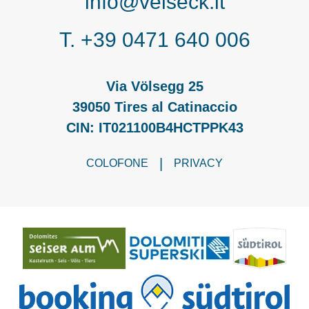
info@velseck.it
T. +39 0471 640 006
Via Völsegg 25
39050 Tires al Catinaccio
CIN: IT021100B4HCTPPK43
|
COLOFONE
PRIVACY